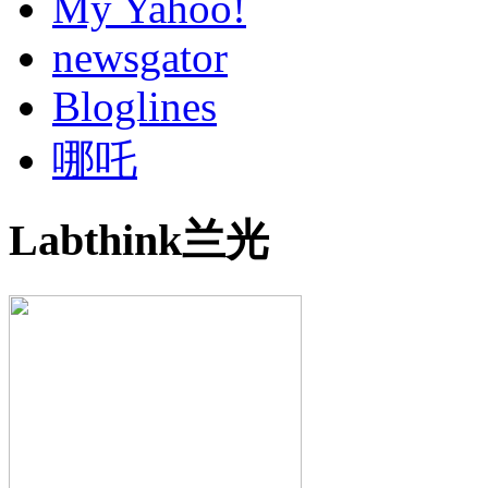
My Yahoo!
newsgator
Bloglines
哪吒
Labthink兰光