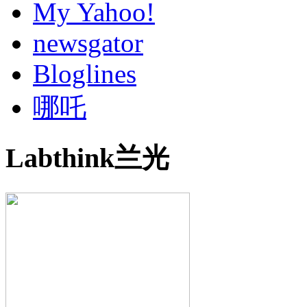
My Yahoo!
newsgator
Bloglines
哪吒
Labthink兰光