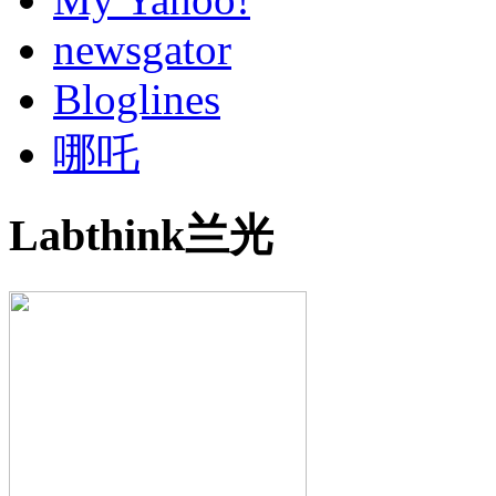
newsgator
Bloglines
哪吒
Labthink兰光