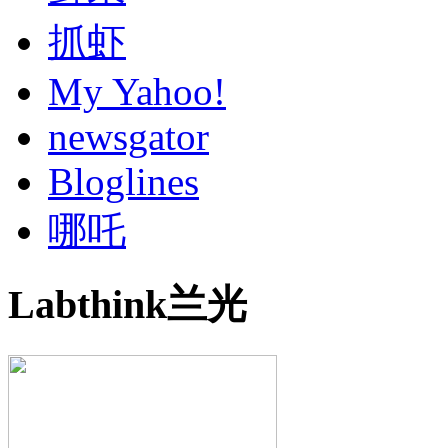
抓虾
My Yahoo!
newsgator
Bloglines
哪吒
Labthink兰光