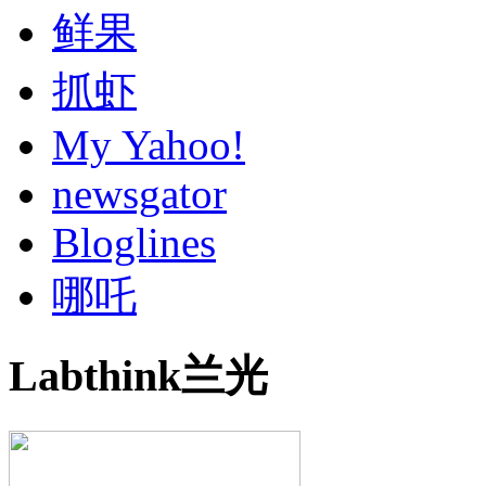
鲜果
抓虾
My Yahoo!
newsgator
Bloglines
哪吒
Labthink兰光