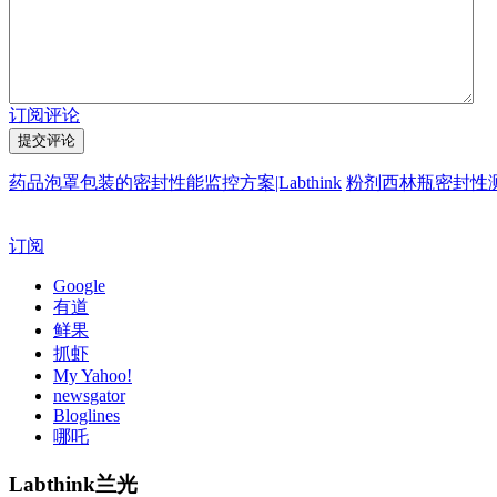
订阅评论
药品泡罩包装的密封性能监控方案|Labthink
粉剂西林瓶密封性
订阅
Google
有道
鲜果
抓虾
My Yahoo!
newsgator
Bloglines
哪吒
Labthink兰光