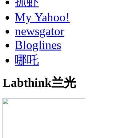
抓虾
My Yahoo!
newsgator
Bloglines
哪吒
Labthink兰光