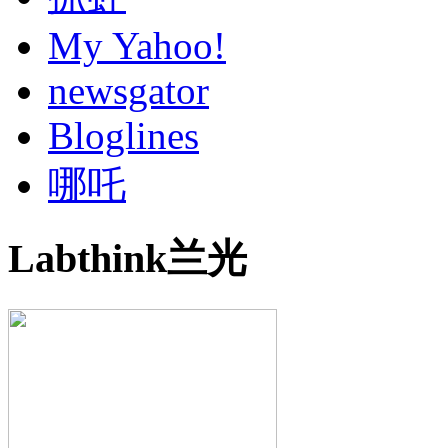
My Yahoo!
newsgator
Bloglines
哪吒
Labthink兰光