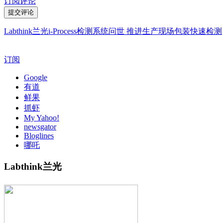
订阅评论
Labthink兰光i-Process检测系统问世 推进生产现场包装快速检测
订阅
Google
有道
鲜果
抓虾
My Yahoo!
newsgator
Bloglines
哪吒
Labthink兰光