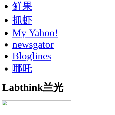
鲜果
抓虾
My Yahoo!
newsgator
Bloglines
哪吒
Labthink兰光