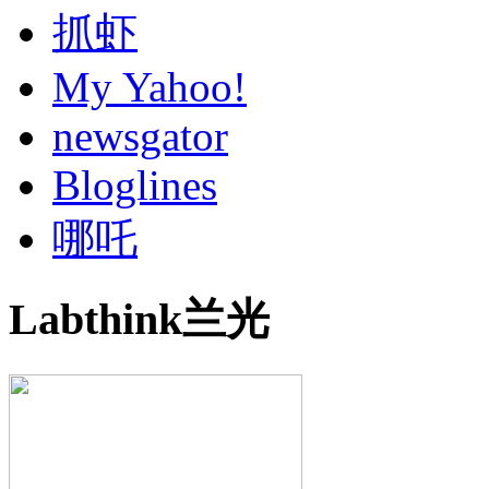
抓虾
My Yahoo!
newsgator
Bloglines
哪吒
Labthink兰光