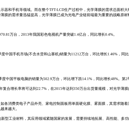
和手机等领域。而在整个TFT-LCD生产过程中，光学薄膜的需求总面积大约是
学薄膜的需求量迅猛提高，光学薄膜已成为光电产业链前端最为重要的战略原材
70.81万台，2013年我国彩色电视机产量突破1.4亿台，同比增长0.4%。
中国手机市场(不含水货和山寨机)销量为11212万台，环比增长1.46%，同比
度中国平板电脑的销量为502.9万台，环比增下跌14.1%，同比增长48%。第2季
数字面板出货量年复合增长率将可达到22.7%，在2015年达到350万台出货量规模，对
如各消费类电子产品外壳、家电控制面板用单面硬化膜、雾面膜，其需求随着消
也越来越大。
性的新型工业材料，其应用领域紧随国家的发展，需要持续地拓展、高性能、多