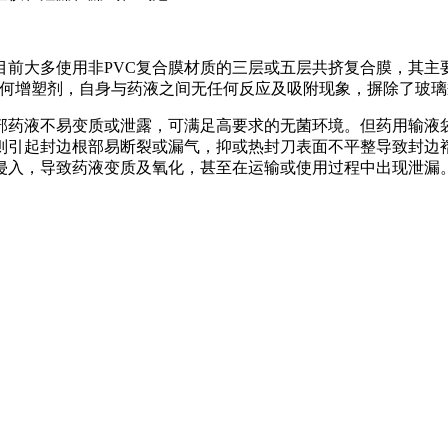
目前大多使用非PVC复合膜材质的三层或五层共挤复合膜，其主要材
任何增塑剂，自身与药液之间无任何反应及吸附现象，摒除了玻
部药液不易变质或泄露，可满足高要求的无菌环境。但药用输液
则引起封边根部易断裂或漏气，抑或热封刀表面不平整导致封边
侵入，导致药液变质及氧化，甚至在运输或使用过程中出现泄漏