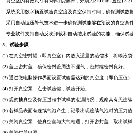
l 真空室的有效尺寸有3种可供选择，分别为270 mm (直径) × 210 mm (高
l 系统采用数字预置试验真空度及真空保持时间，确保测试数
l 采用自动恒压补气技术进一步确保测试能够在预设的真空条
l 专业软件支持自动反吹卸载和自动结束试验的功能，确保试
5
、试验步骤
(1) 在真空密封罐（即真空室）内放入适量的蒸馏水，将输液
(2) 盖上密封盖，确保密封盖周边不漏气，密封罐密封良好。
(3) 通过微电脑操作界面设置试验需达到的真空度（即负压值
(4) 打开真空泵，点击试验键，试验开始。
(5) 观察抽真空及保压过程中试样的泄漏情况，观察其有无连
(6) 若样品表面有连续气泡产生，记录出现连续气泡时的压力
(7) 关闭真空泵，使真空室与大气相通，打开密封盖，取出
(8) 关闭仪器电源。