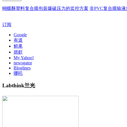
蝴蝶酥塑料复合膜包装爆破压力的监控方案
非PVC复合膜输
订阅
Google
有道
鲜果
抓虾
My Yahoo!
newsgator
Bloglines
哪吒
Labthink兰光