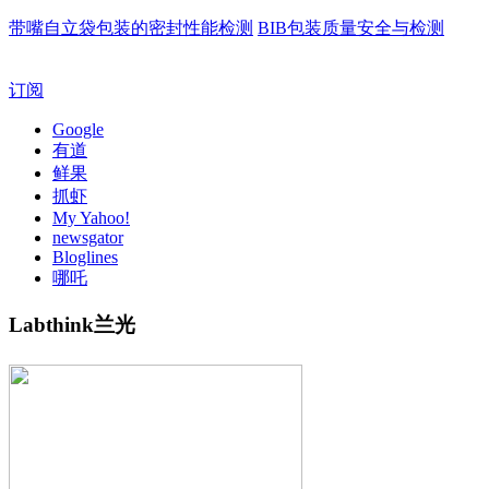
带嘴自立袋包装的密封性能检测
BIB包装质量安全与检测
订阅
Google
有道
鲜果
抓虾
My Yahoo!
newsgator
Bloglines
哪吒
Labthink兰光