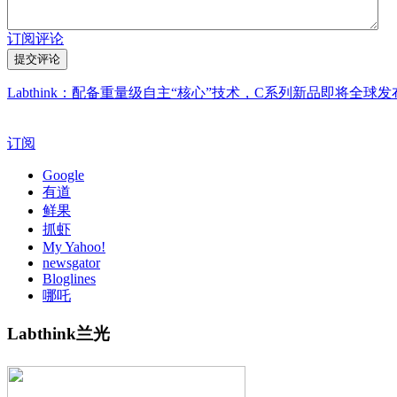
订阅评论
Labthink：配备重量级自主“核心”技术，C系列新品即将全球发
订阅
Google
有道
鲜果
抓虾
My Yahoo!
newsgator
Bloglines
哪吒
Labthink兰光