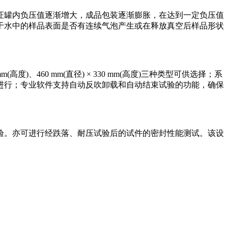
证罐内负压值逐渐增大，成品包装逐渐膨胀，在达到一定负压值
于水中的样品表面是否有连续气泡产生或在释放真空后样品形状
mm(高度)、460 mm(直径) × 330 mm(高度)三种类型可供选择；系
进行；专业软件支持自动反吹卸载和自动结束试验的功能，确保
验。亦可进行经跌落、耐压试验后的试件的密封性能测试。该设