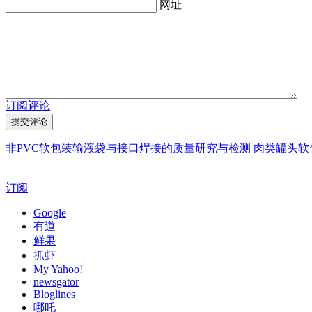
网址
订阅评论
非PVC软包装输液袋与接口焊接的质量研究与检测
肉类罐头软
订阅
Google
有道
鲜果
抓虾
My Yahoo!
newsgator
Bloglines
哪吒