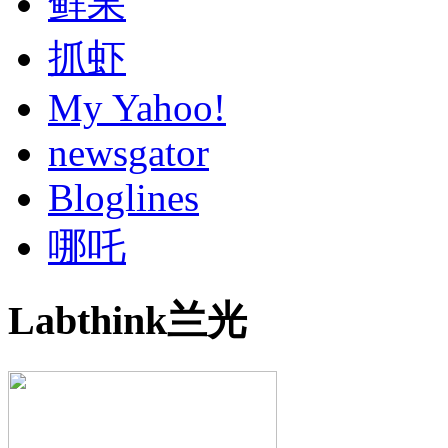
鲜果
抓虾
My Yahoo!
newsgator
Bloglines
哪吒
Labthink兰光