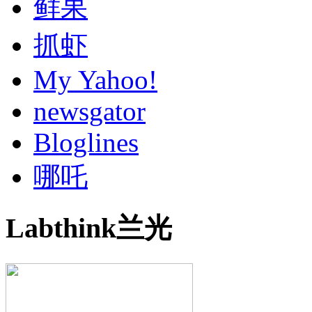
鲜果
抓虾
My Yahoo!
newsgator
Bloglines
哪吒
Labthink兰光