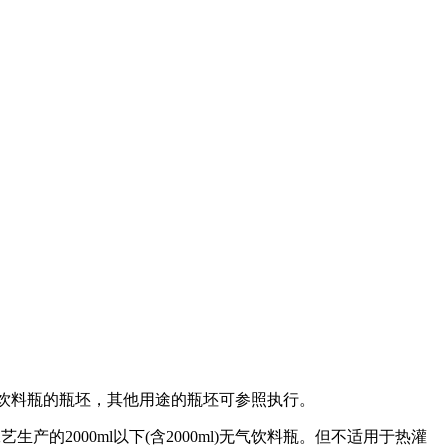
用于吹制饮料瓶的瓶坯，其他用途的瓶坯可参照执行。
生产的2000ml以下(含2000ml)无气饮料瓶。但不适用于热灌