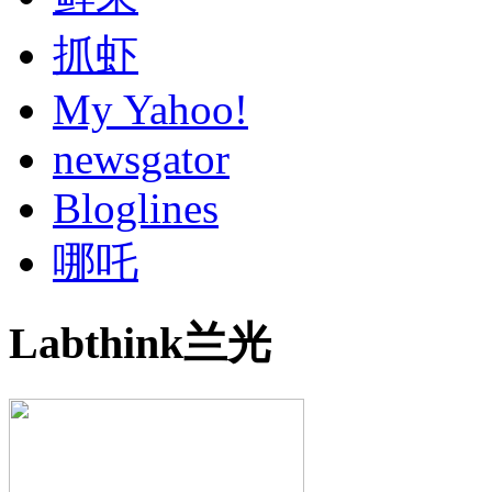
抓虾
My Yahoo!
newsgator
Bloglines
哪吒
Labthink兰光