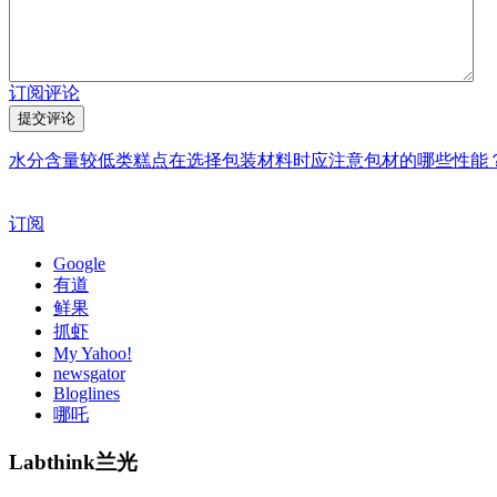
订阅评论
水分含量较低类糕点在选择包装材料时应注意包材的哪些性能
订阅
Google
有道
鲜果
抓虾
My Yahoo!
newsgator
Bloglines
哪吒
Labthink兰光