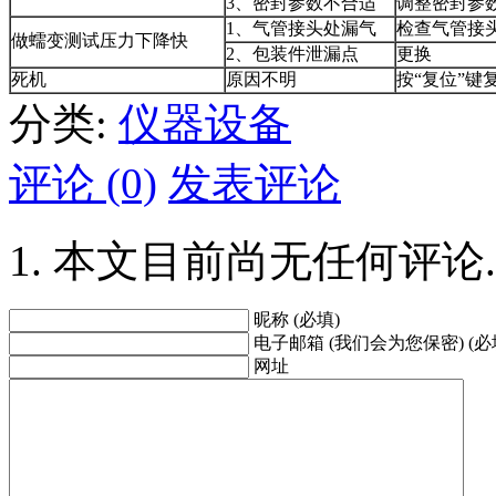
3、密封参数不合适
调整密封参
1、气管接头处漏气
检查气管接
做蠕变测试压力下降快
2、包装件泄漏点
更换
死机
原因不明
按“复位”键
分类:
仪器设备
评论 (0)
发表评论
本文目前尚无任何评论.
昵称 (必填)
电子邮箱 (我们会为您保密) (必
网址