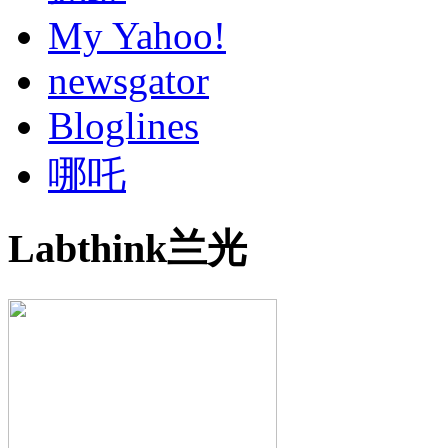
My Yahoo!
newsgator
Bloglines
哪吒
Labthink兰光