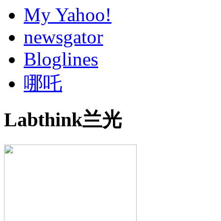
My Yahoo!
newsgator
Bloglines
哪吒
Labthink兰光