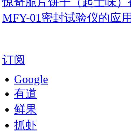
惊奇脆片饼干（起士味）
MFY-01密封试验仪的
订阅
Google
有道
鲜果
抓虾