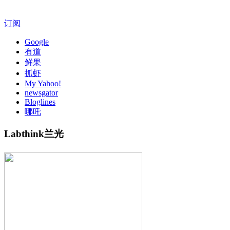
订阅
Google
有道
鲜果
抓虾
My Yahoo!
newsgator
Bloglines
哪吒
Labthink兰光