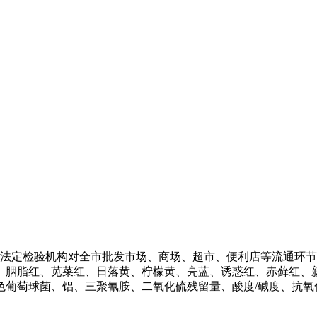
托法定检验机构对全市批发市场、商场、超市、便利店等流通环
、胭脂红、苋菜红、日落黄、柠檬黄、亮蓝、诱惑红、赤藓红、
萄球菌、铝、三聚氰胺、二氧化硫残留量、酸度/碱度、抗氧化剂(