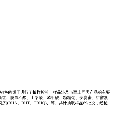
节销售的饼干进行了抽样检验，样品涉及市面上同类产品的主要
新红、脱氢乙酸、山梨酸、苯甲酸、糖精钠、安赛蜜、甜蜜素、
BHA、BHT、TBHQ)、等。共计抽取样品69批次，经检