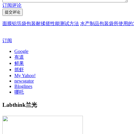
订阅评论
面膜铝箔袋包装耐揉搓性能测试方法
水产制品包装袋所使用的
订阅
Google
有道
鲜果
抓虾
My Yahoo!
newsgator
Bloglines
哪吒
Labthink兰光