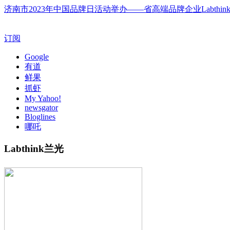
济南市2023年中国品牌日活动举办——省高端品牌企业Labthi
订阅
Google
有道
鲜果
抓虾
My Yahoo!
newsgator
Bloglines
哪吒
Labthink兰光