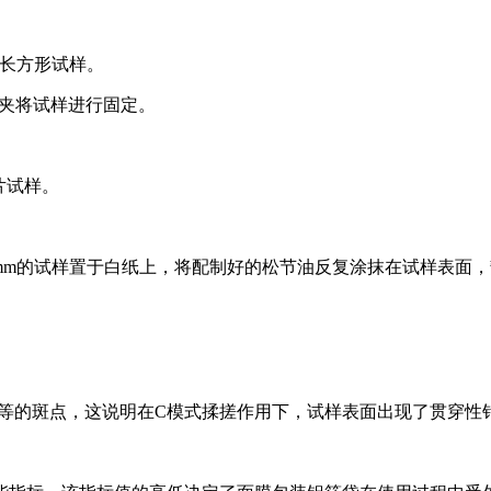
m的长方形试样。
定夹将试样进行固定。
片试样。
× 200 mm的试样置于白纸上，将配制好的松节油反复涂抹在试
m大小不等的斑点，这说明在C模式揉搓作用下，试样表面出现了贯