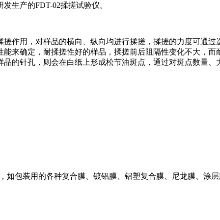
生产的FDT-02揉搓试验仪。
揉搓作用，对样品的横向、纵向均进行揉搓，揉搓的力度可通过选
性能来确定，耐揉搓性好的样品，揉搓前后阻隔性变化不大，而
样品的针孔，则会在白纸上形成松节油斑点，通过对斑点数量、
测试，如包装用的各种复合膜、镀铝膜、铝塑复合膜、尼龙膜、涂