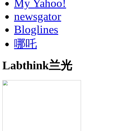
My Yahoo!
newsgator
Bloglines
哪吒
Labthink兰光