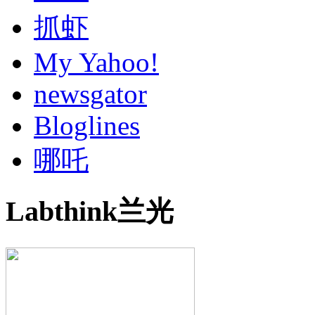
抓虾
My Yahoo!
newsgator
Bloglines
哪吒
Labthink兰光